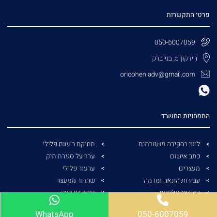
פרטי התקשרות
050-6007059
הירקון 5, בני ברק
oricohen.adv@gmail.com
התמחויות המשרד
ליווי בחקירה משטרתית
מחיקת רישום פלילי
כתב אישום
ערר על סגירת תיק
מעצרים
ערעור פלילי
עבירות הונאה ומרמה
שחרור ממעצר
עבירות אלימות
עורך דין נשק
עבירות מין
בקשה לצו הגנה
WhatsApp
050-6007059
עבירות המתה
מעצר בית עד תום ההליכים