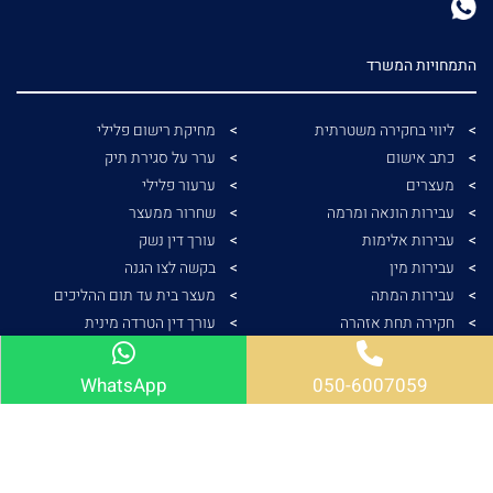
התמחויות המשרד
ליווי בחקירה משטרתית
מחיקת רישום פלילי
כתב אישום
ערר על סגירת תיק
מעצרים
ערעור פלילי
עבירות הונאה ומרמה
שחרור ממעצר
עבירות אלימות
עורך דין נשק
עבירות מין
בקשה לצו הגנה
עבירות המתה
מעצר בית עד תום ההליכים
חקירה תחת אזהרה
עורך דין הטרדה מינית
עורך דין צווארון לבן
מעשה מגונה בקטין
עורך דין מעצרים
עורך דין אלימות במשפחה
WhatsApp
050-6007059
ייצוג נפגעי עבירה
מכתב יידוע לחשוד