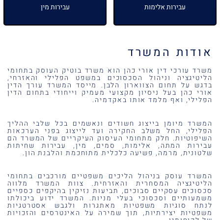
עבירות אלימות
עבירות מין
אודות המשרד
משרד עורכי דין אורי כהן הוא משרד בוטיק העוסק בתחומי
הליטיגציה וניהול הסכסוכים במשפט הפלילי והאזרחי,
בדגש על תחום הצווארון הלבן. מייסד המשרד עורך הדין
אורי כהן בעל ניסיון מקצועי מעמיק וייחודי בתחום הדין
הפלילי, ואף מלמד אותו באקדמיה.
המשרד מיומן בייצוג חשודים ונאשמים בכל שלבי ההליך
הפלילי, החל משלב החקירה ועד לייצוג בפני הערכאות
השיפוטיות. חלק מתחומי העיסוק העיקריים של המשרד הם
עבירות המתה, אלימות, סמים, מין, עבירות שחיתות
שלטונית, מרמה, פשיעה כלכלית מתוחכמת והלבנת הון.
המשרד עוסק בניהול הליכים משפטיים מורכבים בתחומי
הליטיגציה המסחרית והאזרחית. צוות המשרד מלווה
סכסוכים עסקיים סבוכים, תביעות נזיקין בהיקפים כספיים
משמעותיים וסכסוכי בעלי מניות. המשרד ידוע ביכולתו
לנתח סוגיות משפטיות מאתגרות ולגבש אסטרטגיות
משפטיות יצירתיות, תוך שמירה על האינטרסים והזכויות